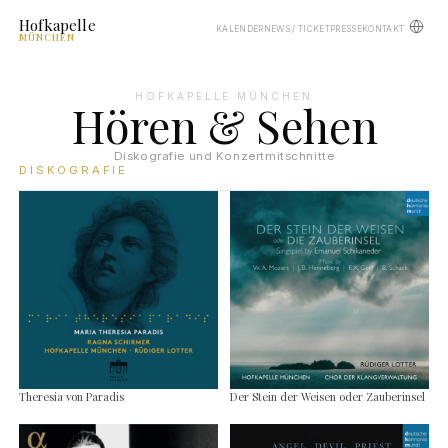
Hofkapelle
KALENDER
NEWS / TICKET
PRESSE
KONTAKT
MÜNCHEN
HOFKAPELLE MÜNCHEN
Hören & Sehen
Diskografie und Konzertmitschnitte
DISKOGRAFIE
Theresia von Paradis
Der Stein der Weisen oder Zauberinsel