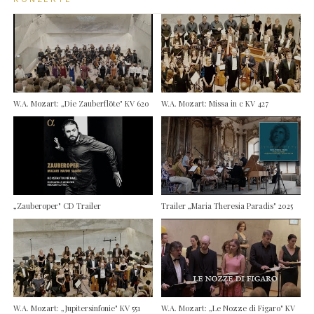
W.A. Mozart: „Die Zauberflöte" KV 620
W.A. Mozart: Missa in c KV 427
„Zauberoper" CD Trailer
Trailer „Maria Theresia Paradis" 2025
W.A. Mozart: „Jupitersinfonie" KV 551
W.A. Mozart: „Le Nozze di Figaro" KV