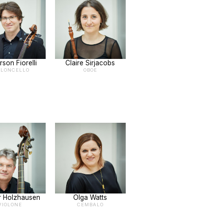
son Fiorelli
Claire Sirjacobs
OLONCELLO
OBOE
r Holzhausen
Olga Watts
VIOLONE
CEMBALO