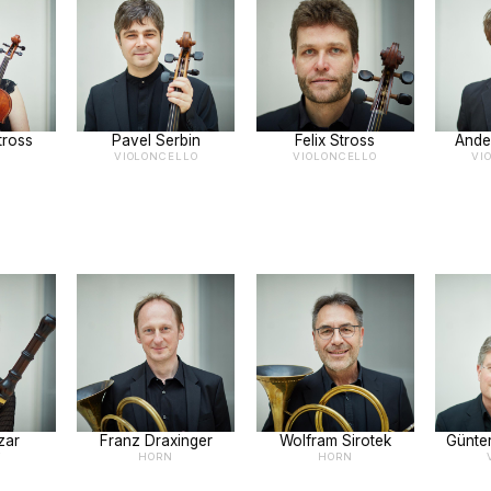
tross
Pavel Serbin
Felix Stross
Ander
VIOLONCELLO
VIOLONCELLO
VI
zar
Franz Draxinger
Wolfram Sirotek
Günte
T
HORN
HORN