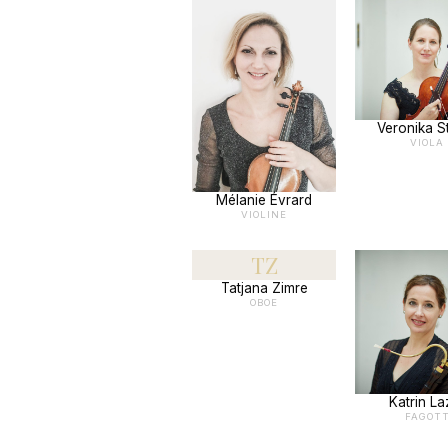
Veronika S
VIOLA
Mélanie Évrard
VIOLINE
TZ
Tatjana Zimre
OBOE
Katrin La
FAGOT