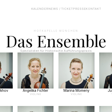
KALENDER
NEWS / TICKET
PRESSE
KONTAKT
HOFKAPELLE MÜNCHEN
Das Ensemble
Spezialisten für Historische Aufführungspraxis
ekhov
Angelika Fichter
Marina Momeny
Ju
E
VIOLINE
VIOLINE