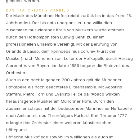
gemacht werden.
DAS HISTORISCHE VORBILD
Die Musik des Münchner Hofes reicht zurück bis in das frühe 16.
Jahrhundert. Der bis dato unorganisiert und willkürlich
zusammen musizierende Kreis von Musikern wurde erstmals
durch den Hofkomponisten Ludwig Senfl zu einem
professionellen Ensemble vereinigt. Mit der Berufung von
Orlando di Lasso, dem »princeps musicorum« (Fürst der
Musiker) nach München zum Leiter der Hofkapelle durch Herzog
Albrecht V. von Bayern im Jahre 1556 begann die Blütezeit des
Orchesters.
Auch in den nachfolgenden 200 Jahren galt die Münchner
Hofkapelle als hoch geachtetes Eliteensemble. Mit Agostino
Steffani, Pietro Torri und Evaristo Felice dall'Abaco wirkten
herausragende Musiker am Münchner Hofe. Durch den
Zusammenschluss mit der bedeutenden Mannheimer Hofkapelle
nach Amtsantritt des Thronfolgers Kurfürst Karl-Theodor 1777
erlangte das Orchester einen weiteren künstlerischen
Höhepunkt.
Höfische Musikpflege sowohl im weltlichen als auch im