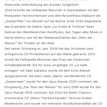
finanzielle Unterstützung des Bundes fortgeführt.
2024 brachte die Hofkapelle München in Koproduktion mit den
Festspielen Herrenchiemsee und dem Konzerthaus Blaibach die
„Zauberflöte" von Mozart auf die Bühne. Ende 2025 begeisterte
das Ensemble mit Salieris Oper „La Grotta di Trofonio" beim
Festival des Westdeutschen Rundfunks, den Tagen alter Musik in
Herne ebenso wie mit der Wiederaufnahme des „Stein der
Weisen" am Theater an der Wien.
Seit seiner Gründung im Jahr 2009 hat das Orchester sehr
erfolgreiche CD-Produktionen auf den Markt gebracht. 2012
erhielt die Hofkapelle München den Preis der Deutschen
Schallplattenkritik. Die für Sony vorgelegte CD „Le belle
immagini" mit Valer Sabadus wurde mit dem Echo Klassik
ausgezeichnet. Die beim Label „Alpha" veröffentlichte CD
„Zauberoper" wurde für den Opus Klassik 2023 nominiert, die
Einspielung „Der Stein der Weisen" für Sony DHM wurde für den
Opus Klassik 2025 nominiert. Die 2025 bei Berlin Classics
erschienene CD „Maria Theresia Paradis" fand ein breites
Medienecho und wurde von mehreren Rundfunkanstalten als CD