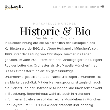
Hofkapelle
KALENDER
NEWS / TICKET
PRESSE
KONTAKT
MÜNCHEN
HOFKAPELLE MÜNCHEN
Historie & Bio
Geschichte und Biografie
In Rückbesinnung auf die Spieltradition der Hofkapelle des
Kurfürsten wurde 1992 die „Neue Hofkapelle München", seit
1996 unter der Leitung von Christoph Hammer ins Leben
gerufen. Im Jahr 2009 formierte der Barockgeiger und Dirigent
Rüdiger Lotter das Orchester als „Hofkapelle München" neu.
Dieses Orchester fungiert als gemeinnützige
Unternehmergesellschaft, der Name „Hofkapelle München" ist
als Marke geschützt. Mit der Namensgebung ist zugleich auch
die Zielsetzung der Hofkapelle München klar umrissen: sowohl
in Besetzung, Repertoireauswahl als auch in historisch
informierter Spielweise soll das reiche Musikleben in München
und Bayern um 1600–1850 wieder entdeckt und lebendig