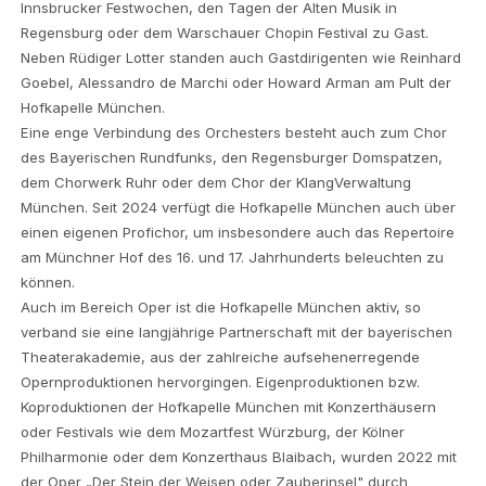
Innsbrucker Festwochen, den Tagen der Alten Musik in
Regensburg oder dem Warschauer Chopin Festival zu Gast.
Neben Rüdiger Lotter standen auch Gastdirigenten wie Reinhard
Goebel, Alessandro de Marchi oder Howard Arman am Pult der
Hofkapelle München.
Eine enge Verbindung des Orchesters besteht auch zum Chor
des Bayerischen Rundfunks, den Regensburger Domspatzen,
dem Chorwerk Ruhr oder dem Chor der KlangVerwaltung
München. Seit 2024 verfügt die Hofkapelle München auch über
einen eigenen Profichor, um insbesondere auch das Repertoire
am Münchner Hof des 16. und 17. Jahrhunderts beleuchten zu
können.
Auch im Bereich Oper ist die Hofkapelle München aktiv, so
verband sie eine langjährige Partnerschaft mit der bayerischen
Theaterakademie, aus der zahlreiche aufsehenerregende
Opernproduktionen hervorgingen. Eigenproduktionen bzw.
Koproduktionen der Hofkapelle München mit Konzerthäusern
oder Festivals wie dem Mozartfest Würzburg, der Kölner
Philharmonie oder dem Konzerthaus Blaibach, wurden 2022 mit
der Oper „Der Stein der Weisen oder Zauberinsel" durch